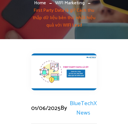
Home
WIFI Marketing
First Party Data là gì? Cách thu
thập dữ liệu bên thứ nhất hiệu
quả với WIFI Lead
BlueTechX
By
01/06/2025
News