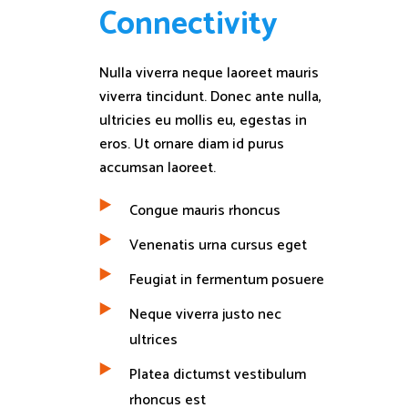
C
o
n
n
e
c
t
i
v
i
t
y
Nulla viverra neque laoreet mauris
viverra tincidunt. Donec ante nulla,
ultricies eu mollis eu, egestas in
eros. Ut ornare diam id purus
accumsan laoreet.
Congue mauris rhoncus
Venenatis urna cursus eget
Feugiat in fermentum posuere
Neque viverra justo nec
ultrices
Platea dictumst vestibulum
rhoncus est