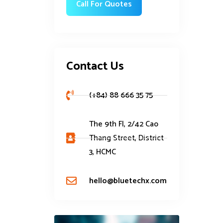
Contact Us
(+84) 88 666 35 75
The 9th Fl, 2/42 Cao
Thang Street, District
3, HCMC
hello@bluetechx.com