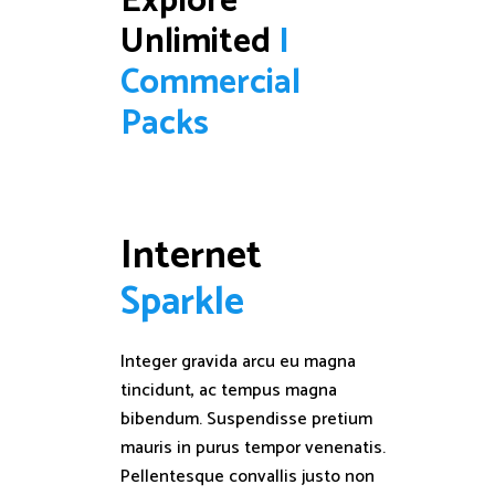
Explore 
Unlimited 
I
C
o
m
m
e
r
c
i
a
l
P
a
c
k
s
Internet 
S
p
a
r
k
l
e
Integer gravida arcu eu magna
tincidunt, ac tempus magna
bibendum. Suspendisse pretium
mauris in purus tempor venenatis.
Pellentesque convallis justo non