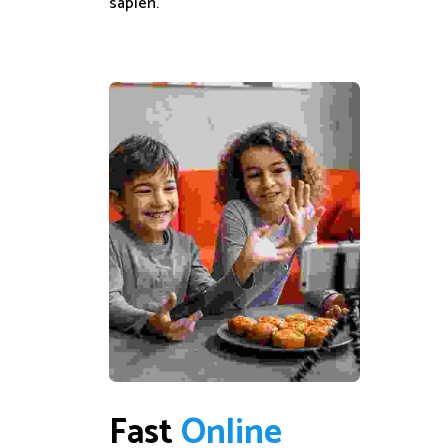
sapien.
Fast 
O
n
l
i
n
e