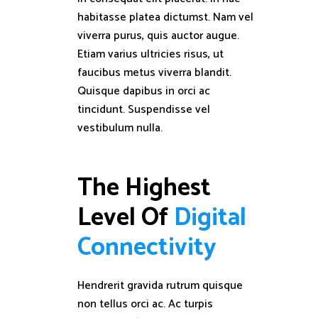
habitasse platea dictumst. Nam vel
viverra purus, quis auctor augue.
Etiam varius ultricies risus, ut
faucibus metus viverra blandit.
Quisque dapibus in orci ac
tincidunt. Suspendisse vel
vestibulum nulla.
The Highest 
Level Of 
D
i
g
i
t
a
l
C
o
n
n
e
c
t
i
v
i
t
y
Hendrerit gravida rutrum quisque
non tellus orci ac. Ac turpis