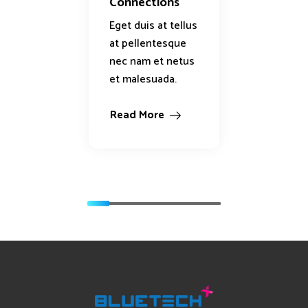
Connections
Service
Eget duis at tellus
Eget nu
at pellentesque
sceleri
nec nam et netus
viverra 
et malesuada.
aliquam
tortor v
Read More
Read M