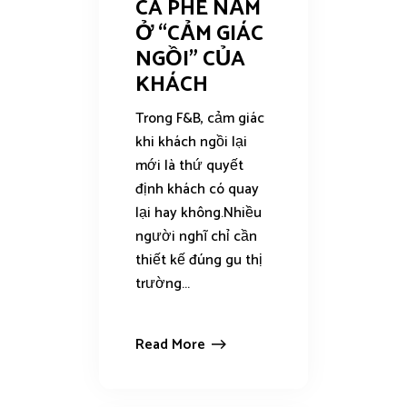
CÀ PHÊ NẰM
Ở “CẢM GIÁC
NGỒI” CỦA
KHÁCH
Trong F&B, cảm giác
khi khách ngồi lại
mới là thứ quyết
định khách có quay
lại hay không.Nhiều
người nghĩ chỉ cần
thiết kế đúng gu thị
trường...
Read More