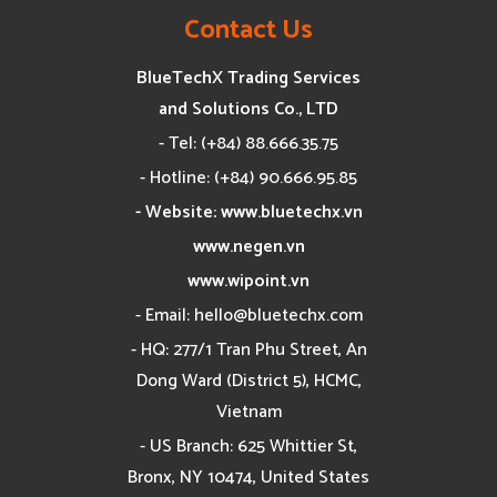
Contact Us
BlueTechX Trading Services
and Solutions Co., LTD
- Tel: (+84) 88.666.35.75
- Hotline: (+84) 90.666.95.85
- Website: www.bluetechx.vn
www.negen.vn
www.wipoint.vn
- Email:
hello@bluetechx.com
- HQ: 277/1 Tran Phu Street, An
Dong Ward (District 5), HCMC,
Vietnam
- US Branch: 625 Whittier St,
Bronx, NY 10474, United States