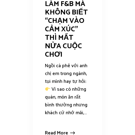
LÀM F&B MÀ
KHÔNG BIẾT
“CHẠM VÀO
CẢM XÚC”
THÌ MẤT
NỬA CUỘC
CHƠI
Ngồi cà phê với anh
chị em trong ngành,
tụi mình hay tự hỏi:
Vì sao có những
quán, món ăn rất
bình thường nhưng
khách cứ nhớ mãi,...
Read More