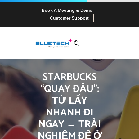
Book A Meeting & Demo
Customer Support
STARBUCKS
“QUAY ĐẦU”:
TỪ LẤY
NHANH ĐI
NGAY → TRẢI
NGHIỆM ĐỂ Ở