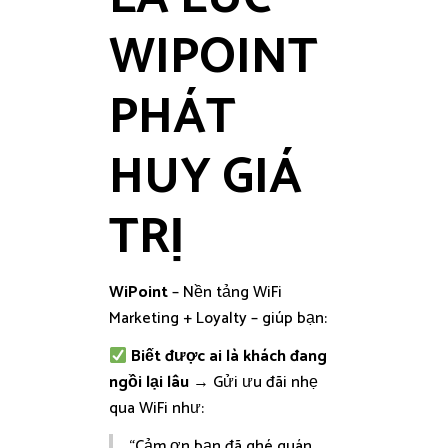
WIPOINT
PHÁT
HUY GIÁ
TRỊ
WiPoint
– Nền tảng WiFi
Marketing + Loyalty – giúp bạn:
Biết được ai là khách đang
ngồi lại lâu
→ Gửi ưu đãi nhẹ
qua WiFi như:
“Cảm ơn bạn đã ghé quán