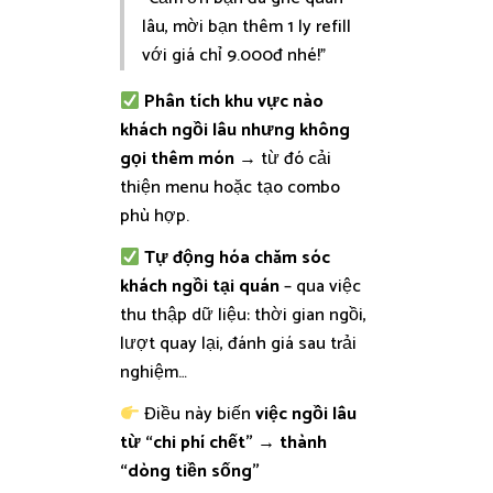
lâu, mời bạn thêm 1 ly refill
với giá chỉ 9.000đ nhé!”
Phân tích khu vực nào
khách ngồi lâu nhưng không
gọi thêm món
→ từ đó cải
thiện menu hoặc tạo combo
phù hợp.
Tự động hóa chăm sóc
khách ngồi tại quán
– qua việc
thu thập dữ liệu: thời gian ngồi,
lượt quay lại, đánh giá sau trải
nghiệm…
Điều này biến
việc ngồi lâu
từ “chi phí chết” → thành
“dòng tiền sống”