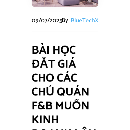
By
09/07/2025
BlueTechX
BÀI HỌC
ĐẮT GIÁ
CHO CÁC
CHỦ QUÁN
F&B MUỐN
KINH