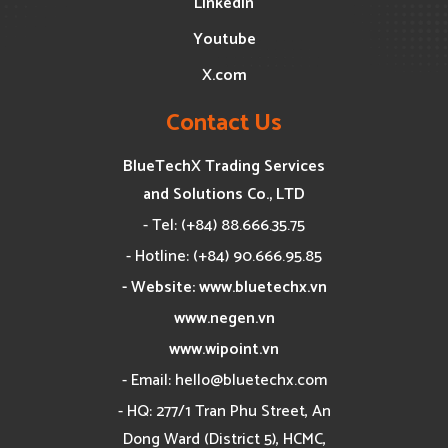
Linkedin
Youtube
X.com
Contact Us
BlueTechX Trading Services
and Solutions Co., LTD
- Tel: (+84) 88.666.35.75
- Hotline: (+84) 90.666.95.85
- Website: www.bluetechx.vn
www.negen.vn
www.wipoint.vn
- Email:
hello@bluetechx.com
- HQ: 277/1 Tran Phu Street, An
Dong Ward (District 5), HCMC,