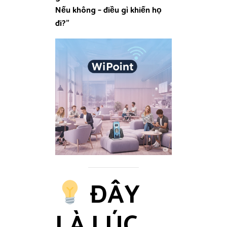
Nếu không – điều gì khiến họ
đi?”
ĐÂY
LÀ LÚC