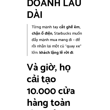
DOANH LÂU
DÀI
Từng mạnh tay
cắt ghế êm,
chặn ổ điện
, Starbucks muốn
đẩy mạnh mua mang đi – để
rồi nhận lại một cú “quay xe”
lớn:
khách lặng lẽ rời đi
.
Và giờ, họ
cải tạo
10.000 cửa
hàng toàn