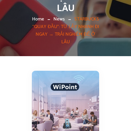
LÂU
Home
News
STARBUCKS
“QUAY ĐẦU”: TỪ LẤY NHANH ĐI
NGAY → TRẢI NGHIỆM ĐỂ Ở
LÂU