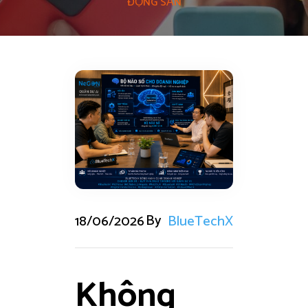
ĐỘNG SẢN
By
18/06/2026
BlueTechX
Không