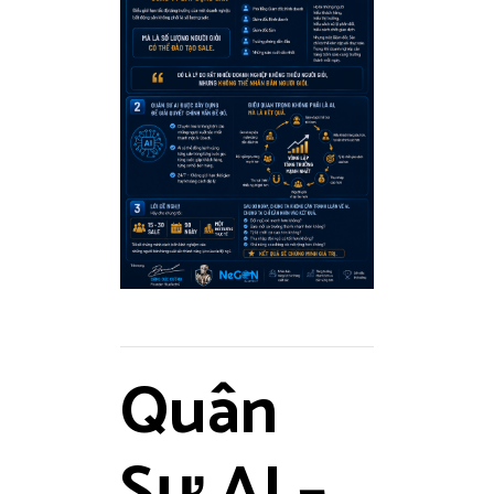
Quân
Sư AI –