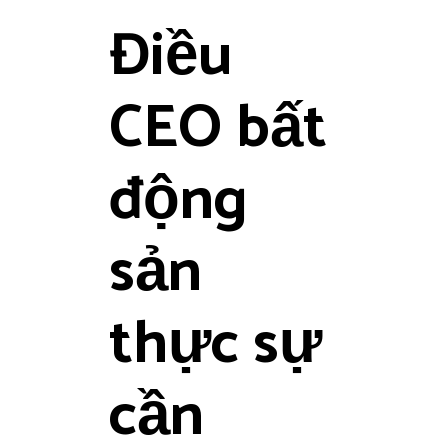
Điều
CEO bất
động
sản
thực sự
cần