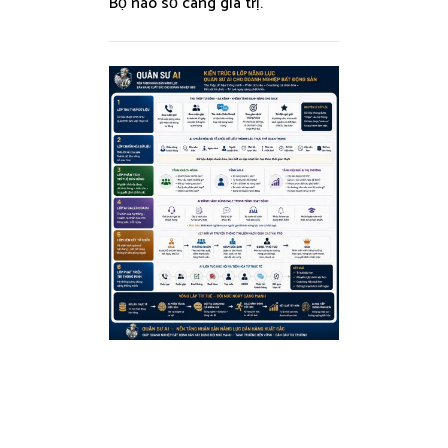
Bộ não số càng giá trị.