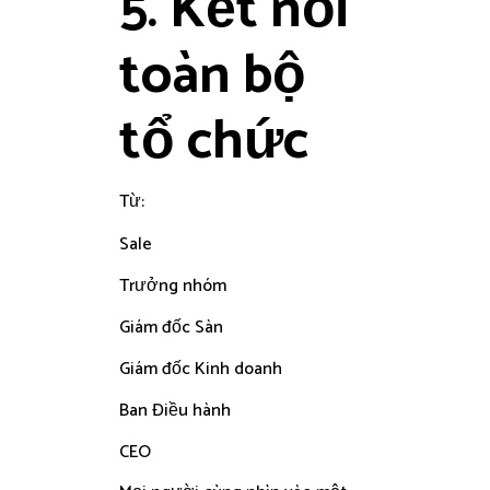
5. Kết nối
toàn bộ
tổ chức
Từ:
Sale
Trưởng nhóm
Giám đốc Sàn
Giám đốc Kinh doanh
Ban Điều hành
CEO