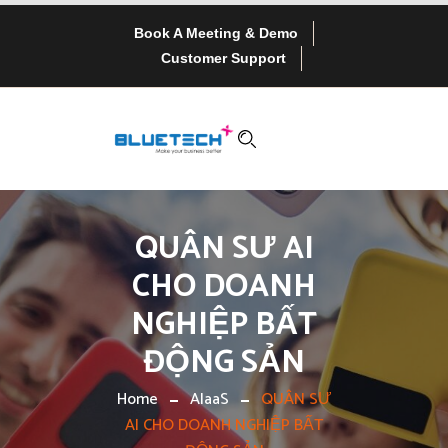
Book A Meeting & Demo
Customer Support
QUÂN SƯ AI
CHO DOANH
NGHIỆP BẤT
ĐỘNG SẢN
Home
AIaaS
QUÂN SƯ
AI CHO DOANH NGHIỆP BẤT