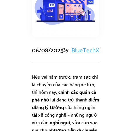
By
06/08/2025
BlueTechX
Nếu vài năm trước, trạm sạc chỉ
là chuyện của các hãng xe lớn,
thì hôm nay,
chính các quán cà
phê nhỏ
lại đang trở thành
điểm
dừng lý tưởng
của hàng ngàn
tài xế công nghệ – những người
vừa cần
nghỉ ngơi
, vừa cần
sạc
pin cho phương tiện di chuyển