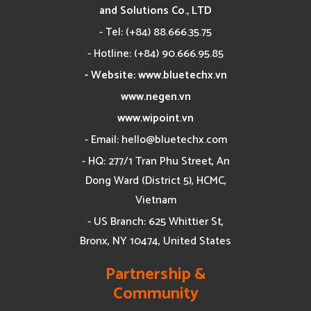
and Solutions Co., LTD
- Tel: (+84) 88.666.35.75
- Hotline: (+84) 90.666.95.85
- Website: www.bluetechx.vn
www.negen.vn
www.wipoint.vn
- Email:
hello@bluetechx.com
- HQ: 277/1 Tran Phu Street, An
Dong Ward (District 5), HCMC,
Vietnam
- US Branch: 625 Whittier St,
Bronx, NY 10474, United States
Partnership &
Community