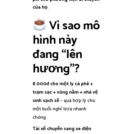
của họ
.
Vì sao mô
hình này
đang “lên
hương”?
8.000đ cho một ly cà phê +
trạm sạc + võng nằm + nhà vệ
sinh sạch sẽ
– quá hợp lý cho
một buổi nghỉ trưa nhanh
chóng.
Tài xế chuyển sang xe điện