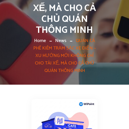
XẾ, MÀ CHO CẢ
CHỦ QUÁN
THÔNG MINH
Home
News
QUÁN CÀ
PHÊ KIÊM TRẠM SẠC XE ĐIỆN –
XU HƯỚNG MỚI KHÔNG CHỈ
CHO TÀI XẾ, MÀ CHO CẢ CHỦ
QUÁN THÔNG MINH