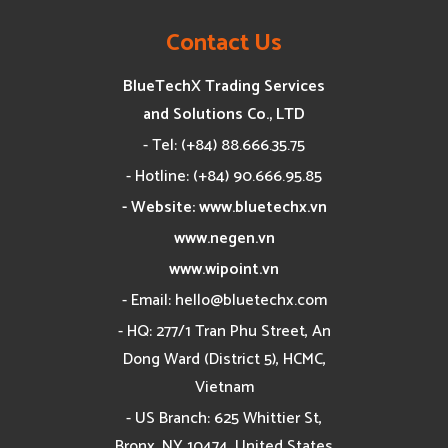
Contact Us
BlueTechX Trading Services
and Solutions Co., LTD
- Tel: (+84) 88.666.35.75
- Hotline: (+84) 90.666.95.85
- Website: www.bluetechx.vn
www.negen.vn
www.wipoint.vn
- Email:
hello@bluetechx.com
- HQ: 277/1 Tran Phu Street, An
Dong Ward (District 5), HCMC,
Vietnam
- US Branch: 625 Whittier St,
Bronx, NY 10474, United States