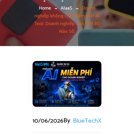
Home
AIaaS
Doanh
nghiệp không cần thêm một AI
Tool. Doanh nghiệp cần một Bộ
Não Số.
By
10/06/2026
BlueTechX