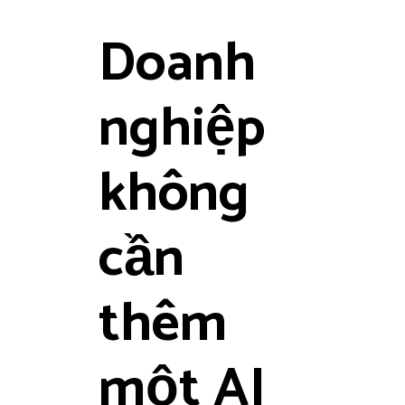
Doanh
nghiệp
không
cần
thêm
một AI