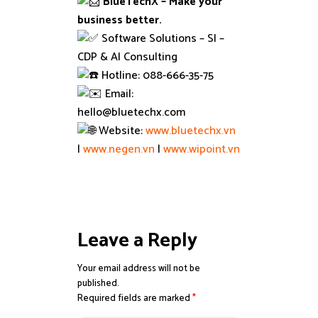
BlueTechX – Make your
business better.
Software Solutions – SI –
CDP & AI Consulting
Hotline: 088-666-35-75
Email:
hello@bluetechx.com
Website:
www.bluetechx.vn
|
www.negen.vn
|
www.wipoint.vn
Leave a Reply
Your email address will not be
published.
Required fields are marked
*