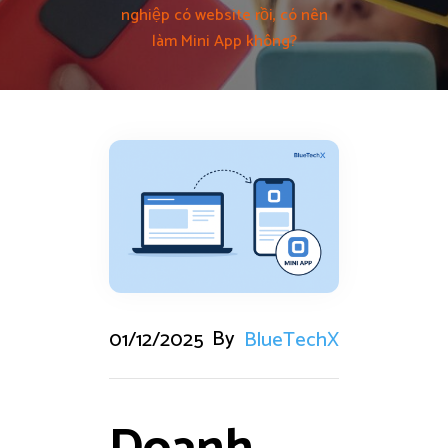
nghiệp có website rồi, có nên
làm Mini App không?
By
01/12/2025
BlueTechX