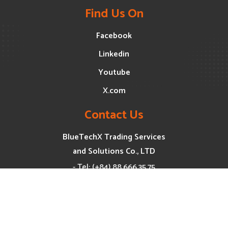
Find Us On
Facebook
Linkedin
Youtube
X.com
Contact Us
BlueTechX Trading Services
and Solutions Co., LTD
- Tel: (+84) 88.666.35.75
- Hotline: (+84) 90.666.95.85
- Website: www.bluetechx.vn
www.negen.vn