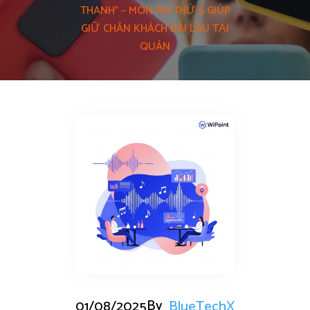
THANH” – MÓN ĂN THỨ 5 GIÚP
GIỮ CHÂN KHÁCH DÀI LÂU TẠI
QUÁN
By
01/08/2025
BlueTechX