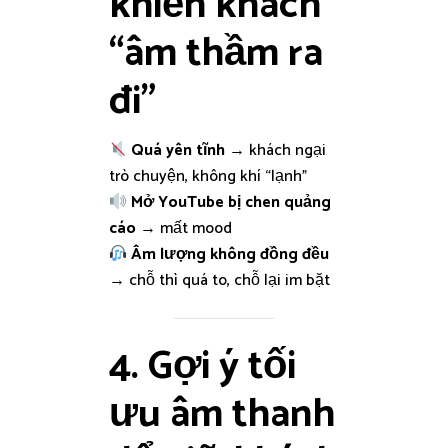
khiến khách
“âm thầm ra
đi”
Quá yên tĩnh
→ khách ngại
trò chuyện, không khí “lạnh”
Mở YouTube bị chen quảng
cáo
→ mất mood
Âm lượng không đồng đều
→ chỗ thì quá to, chỗ lại im bặt
4. Gợi ý tối
ưu âm thanh