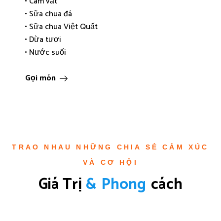
• Cam vắt
• Sữa chua đá
• Sữa chua Việt Quất
• Dừa tươi
• Nước suối
Gọi món
TRAO NHAU NHỮNG CHIA SẺ CẢM XÚC
VÀ CƠ HỘI
Giá Trị 
&
P
h
o
n
g
Cách